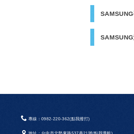
SAMSUN
SAMSUN
專線：
0982-220-362(點我撥打)
地址：
台中市北勢東路537巷21號(點我導航)