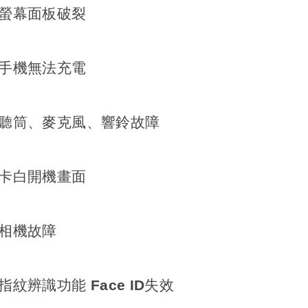
G螢幕面板破裂
G手機無法充電
NG聽筒、麥克風、響鈴故障
G卡白開機畫面
G相機故障
指紋辨識功能 Face ID失效